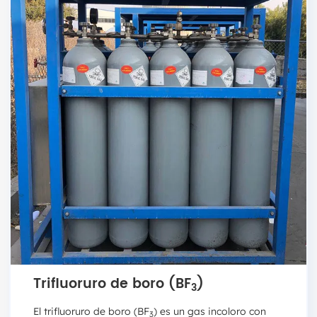
Trifluoruro de boro (BF
)
3
El trifluoruro de boro (BF
) es un gas incoloro con
3