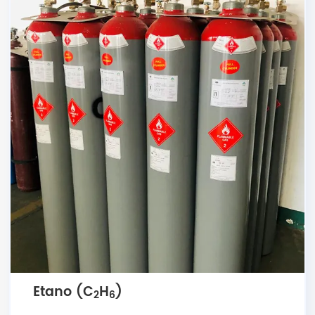
Etano (C
H
)
2
6