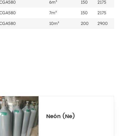
CGA580
6m³
150
2175
CGA580
7m³
150
2175
CGA580
10m³
200
2900
Neón (Ne)