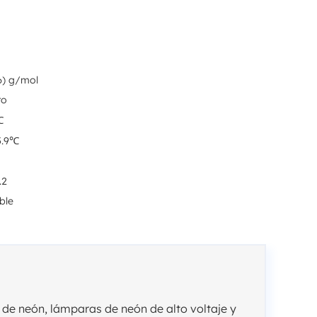
6) g/mol
ro
℃
5.9℃
.2
ble
os de neón, lámparas de neón de alto voltaje y