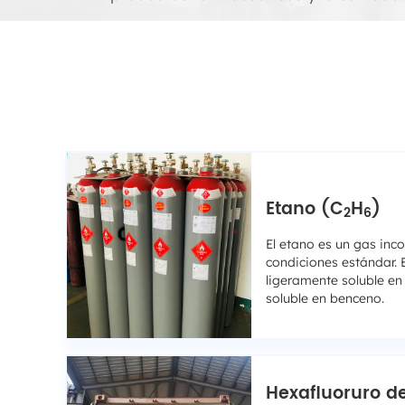
Etano (C
H
)
2
6
El etano es un gas inco
condiciones estándar. 
ligeramente soluble en 
soluble en benceno.
Hexafluoruro de