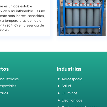
fre es un gas estable
óxico y no inflamable. Es uno
ente más inertes conocidos,
 a temperaturas de hasta
F (204°C) en presencia de
riales.
ctos
Industrias
industriales
Aeroespacial
especiales
Salud
raros
Químicos
Electrónicos