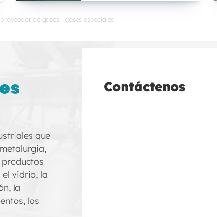
proveedor de gases
gases especiales
ses
Contáctenos
striales que
 metalurgia,
s productos
el vidrio, la
ón, la
entos, los