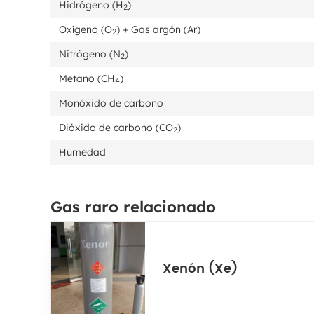
Hidrógeno (H
)
2
Oxígeno (O
) + Gas argón (Ar)
2
Nitrógeno (N
)
2
Metano (CH
)
4
Monóxido de carbono
Dióxido de carbono (CO
)
2
Humedad
Gas raro relacionado
Xenón (Xe)